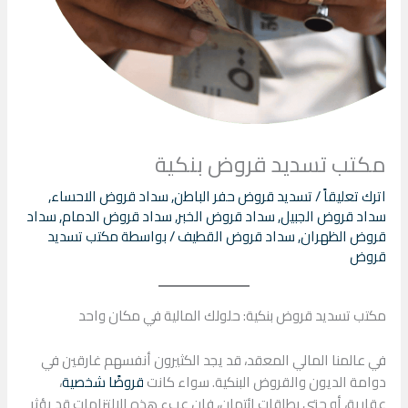
مكتب تسديد قروض بنكية
اترك تعليقاً
/
تسديد قروض حفر الباطن
,
سداد قروض الاحساء
,
سداد قروض الجبيل
,
سداد قروض الخبر
,
سداد قروض الدمام
,
سداد
قروض الظهران
,
سداد قروض القطيف
/ بواسطة
مكتب تسديد
قروض
مكتب تسديد قروض بنكية: حلولك المالية في مكان واحد
في عالمنا المالي المعقد، قد يجد الكثيرون أنفسهم غارقين في
دوامة الديون والقروض البنكية. سواء كانت
قروضًا شخصية
،
عقارية، أو حتى بطاقات ائتمان، فإن عبء هذه الالتزامات قد يؤثر