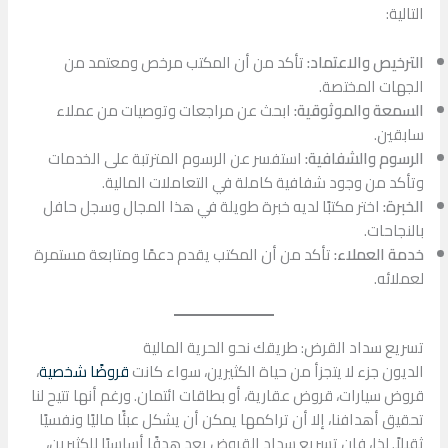
التالية:
الترخيص والاعتماد:
تأكد من أن المكتب مرخص ومعتمد من
الجهات المختصة.
السمعة والموثوقية:
ابحث عن مراجعات وتوصيات من عملاء
سابقين.
الرسوم والشفافية:
استفسر عن الرسوم المترتبة على الخدمات
وتأكد من وجود شفافية كاملة في التعاملات المالية.
الخبرة:
اختر مكتبًا لديه خبرة طويلة في هذا المجال وسجل حافل
بالنجاحات.
خدمة العملاء:
تأكد من أن المكتب يقدم دعمًا ومتابعة مستمرة
لعملائه.
تسريع سداد القرض: طريقك نحو الحرية المالية
الديون جزء لا يتجزأ من حياة الكثيرين، سواء كانت
قروضًا شخصية
،
قروض سيارات، قروض عقارية، أو بطاقات ائتمان. ورغم أنها تتيح لنا
تحقيق أهدافنا، إلا أن تراكمها يمكن أن يشكل عبئًا ماليًا ونفسيًا
ثقيلاً. لذا، فإن تسريع سداد القروض يعد هدفًا أساسيًا للكثيرين،