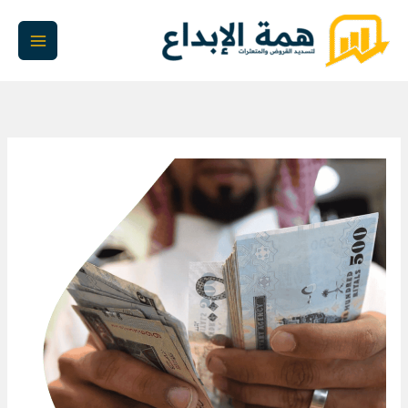
خطي
لى
لمحتوى