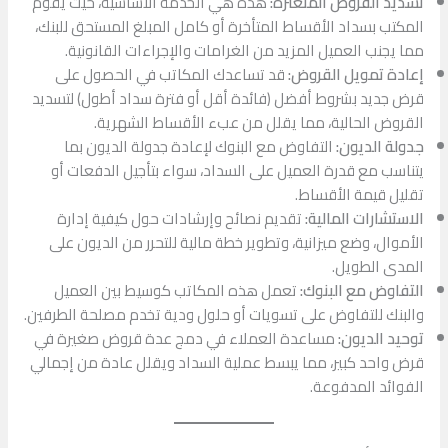
تسديد القروض المتعثرة:
هذه هي الخدمة الأساسية، حيث يقوم
المكتب بسداد الأقساط المتأخرة أو كامل المبلغ المستحق للبنك،
مما يجنب العميل المزيد من الغرامات والإجراءات القانونية.
إعادة تمويل القروض:
قد تساعدك المكاتب في الحصول على
قرض جديد بشروط أفضل (فائدة أقل أو فترة سداد أطول) لتسديد
القروض الحالية، مما يقلل من عبء الأقساط الشهرية.
جدولة الديون:
التفاوض مع البنوك لإعادة جدولة الديون بما
يتناسب مع قدرة العميل على السداد، سواء بتأجيل الدفعات أو
تقليل قيمة الأقساط.
الاستشارات المالية:
تقديم نصائح وإرشادات حول كيفية إدارة
الأموال، وضع ميزانية، وتطوير خطة مالية للتحرر من الديون على
المدى الطويل.
التفاوض مع البنوك:
تعمل هذه المكاتب كوسيط بين العميل
والبنك للتفاوض على تسويات أو حلول ودية تخدم مصلحة الطرفين.
توحيد الديون:
مساعدة العملاء في دمج عدة قروض صغيرة في
قرض واحد كبير، مما يبسط عملية السداد ويقلل عادة من إجمالي
الفوائد المدفوعة.