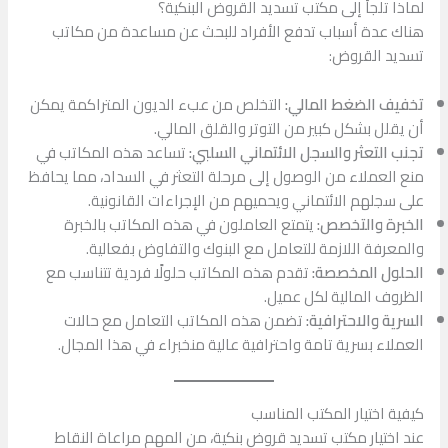
لماذا تلجأ إلى مكتب تسديد القروض البنكية؟
هناك عدة أسباب تدفع الأفراد للبحث عن مساعدة من مكاتب
تسديد القروض:
تخفيف الضغط المالي:
التخلص من عبء الديون المتراكمة يمكن
أن يقلل بشكل كبير من التوتر والقلق المالي.
تجنب التعثر والسجل الائتماني السلبي:
تساعد هذه المكاتب في
منع العملاء من الوصول إلى مرحلة التعثر في السداد، مما يحافظ
على سجلهم الائتماني ويحميهم من الإجراءات القانونية.
الخبرة والتخصص:
يتمتع العاملون في هذه المكاتب بالخبرة
والمعرفة اللازمة للتعامل مع البنوك والتفاوض بفعالية.
الحلول المخصصة:
تقدم هذه المكاتب حلولًا فردية تتناسب مع
الظروف المالية لكل عميل.
السرية والاحترافية:
تضمن هذه المكاتب التعامل مع حالات
العملاء بسرية تامة واحترافية عالية منخبراء في هذا المجال.
كيفية اختيار المكتب المناسب
عند اختيار مكتب تسديد قروض بنكية، من المهم مراعاة النقاط