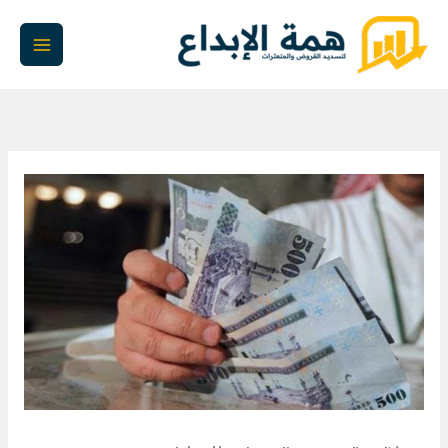
خطي
لى
لمحتوى