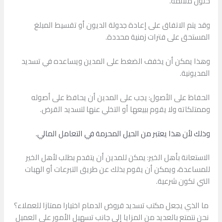
حلول ملائمة.
وقد يتم الاتفاق على إعادة جدولة الديون أو تقسيط المبلغ
المستحق على فترات زمنية محددة.
وهذا يمكن أن يخفف الضغط على المدين ويساعده في تسديد
المديونية.
الحفاظ على الأصول: يجب على المدين أن يحافظ على أصوله
وممتلكاته ولا يقوم ببيعها أو التخلي عنها لتسديد القرض.
وذلك لأن هذا يعتبر من الحيل المحرمة في التعامل المالي.
الاستعانة بأهل الخير: يمكن للمدين أن يتقدم بطلب لأهل الخير
للمساعدة، ويمكن أن يقوم بذلك عن طريق التبرعات أو الهبات
التي تكون شرعية.
ما الذي يجعل مكتب تسديد قروض الدمام اختيارا ممتازا للعملاء؟
نحن نتمتع بالعديد من المزايا إلى جانب تسهيل الأمور علي العميل