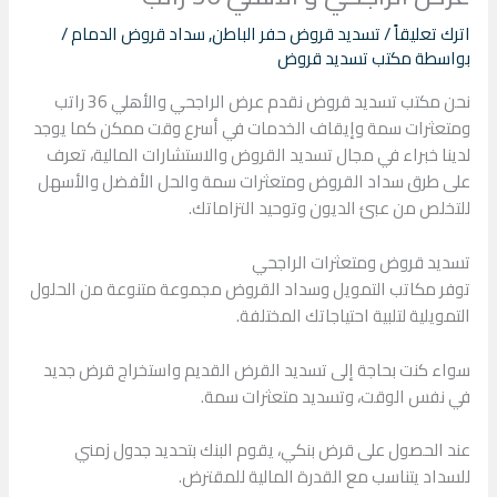
اترك تعليقاً
/
تسديد قروض حفر الباطن
,
سداد قروض الدمام
/
بواسطة
مكتب تسديد قروض
نحن مكتب تسديد قروض نقدم عرض الراجحي والأهلي 36 راتب
ومتعثرات سمة وإيقاف الخدمات في أسرع وقت ممكن كما يوجد
لدينا خبراء في مجال تسديد القروض والاستشارات المالية، تعرف
على طرق سداد القروض ومتعثرات سمة والحل الأفضل والأسهل
للتخلص من عبئ الديون وتوحيد التزاماتك.
تسديد قروض ومتعثرات الراجحي
توفر مكاتب التمويل وسداد القروض مجموعة متنوعة من الحلول
التمويلية لتلبية احتياجاتك المختلفة.
سواء كنت بحاجة إلى تسديد القرض القديم واستخراج قرض جديد
في نفس الوقت، وتسديد متعثرات سمة.
عند الحصول على قرض بنكي، يقوم البنك بتحديد جدول زمني
للسداد يتناسب مع القدرة المالية للمقترض.