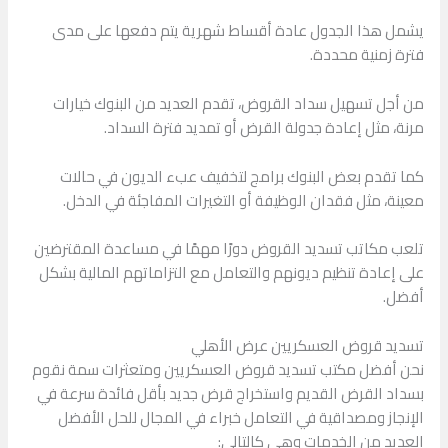
يشمل هذا الجدول عادة أقساط شهرية يتم دفعها على مدى
فترة زمنية محددة.
من أجل تسهيل سداد القروض، تقدم العديد من البنوك خيارات
مرنة، مثل إعادة جدولة القرض أو تمديد فترة السداد.
كما تقدم بعض البنوك برامج لتخفيف عبء الديون في حالات
معينة، مثل فقدان الوظيفة أو التغيرات المفاجئة في الدخل.
تلعب مكاتب تسديد القروض دورًا مهمًا في مساعدة المقترضين
على إعادة تنظيم ديونهم والتعامل مع التزاماتهم المالية بشكل
أفضل.
تسديد قروض العسكريين عرض الأهلي
نحن أفضل مكتب تسديد قروض العسكريين ومتعثرات سمة نقوم
بسداد القرض القديم واستخراج قرض جديد بأقل فائدة سرعة في
الإنجاز ومصداقية في التعامل خبراء في المجال للحل الأفضل
العديد من الخدمات وهي كالتالي: