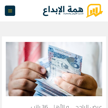
خطي
لى
لمحتوى
عرض الراجحي و الأهلي 36 راتب