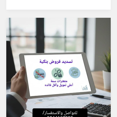
تسديد
القروض
وتوحيد
الالتزامات