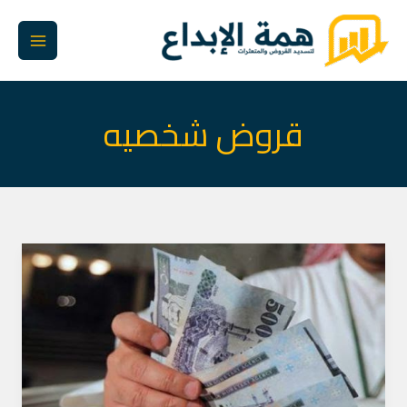
خطي
لى
لمحتوى
قروض شخصيه
مكتب
تسديد
قروض
الرياض