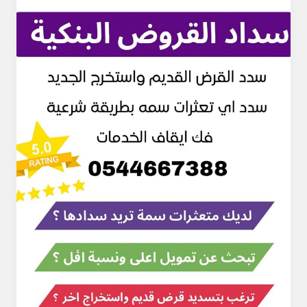
عروض
تسديد
القروض