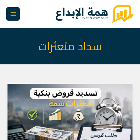
خطي
لى
لمحتوى
سداد متعثرات
تسديد
المتعثرات
واستخراج
قرض