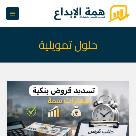
خطي
لى
لمحتوى
حلول تمويلية
أفضل
طريقة
لتسديد
القروض