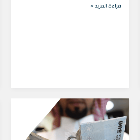
قراءة المزيد »
مكتب
تسديد
قروض
بنكية