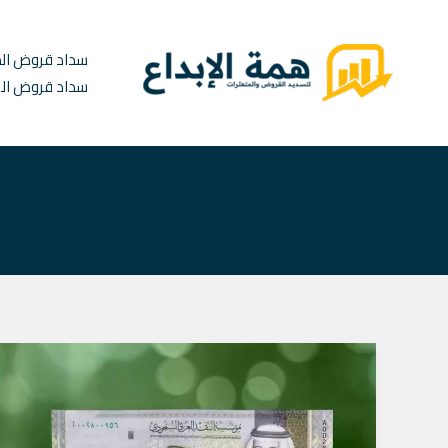
خطي
لى
سداد قروض ال
لمحتوى
سداد قروض ال
خدمات
تسديد
قروض
الظهران