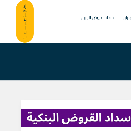
إت
ص
ل
ران
سداد قروض الجبيل
بن
ا
ا
لآ
ن
أحدث
عروض
تسديد
القروض