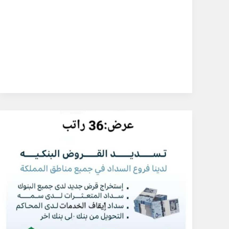
مكتب
تسديد
قروض
العسكريين