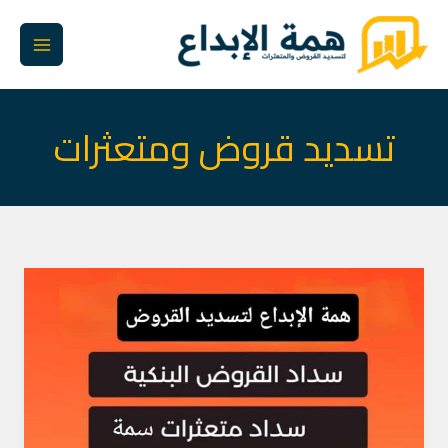
خطي
لى
لمحتوى
تسديد قروض ومتعثرات
شراء
مديونية
البنوك
في
الدمام