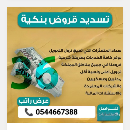
تسديد
قروض
اعلي
تمويل