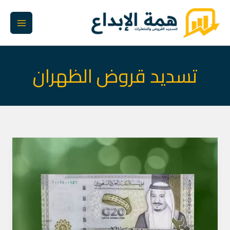
خطي
لى
لمحتوى
تسديد قروض الظهران
خدمات
تسديد
قروض
الظهران