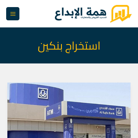
خطي
لى
لمحتوى
استخراج بنكين
موقع
سداد
القروض
والمتعثرات